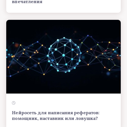
впечатления
Нейросеть для написания рефератов:
помощник, наставник или ловушка?