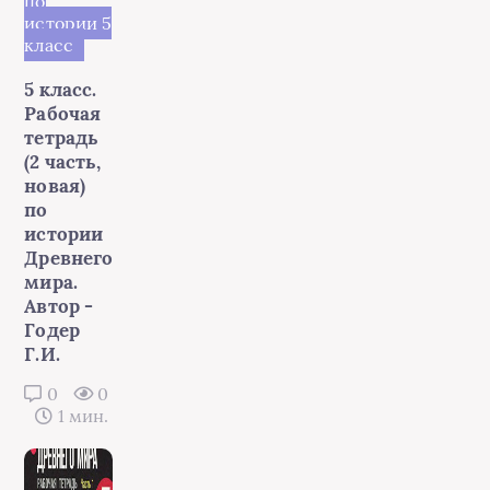
по
истории 5
класс
5 класс.
Рабочая
тетрадь
(2 часть,
новая)
по
истории
Древнего
мира.
Автор -
Годер
Г.И.
0
0
1 мин.