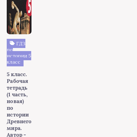
ГДЗ
по
истории 5
класс
5 класс.
Рабочая
тетрадь
(1 часть,
новая)
по
истории
Древнего
мира.
Автор -