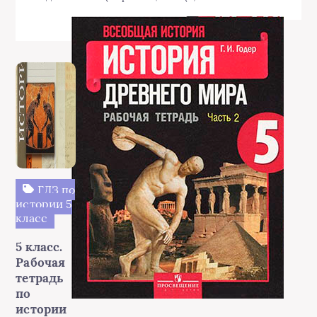
ГДЗ по
истории 5
класс
5 класс.
Рабочая
тетрадь
по
истории