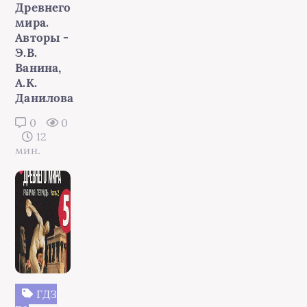
Древнего
мира.
Авторы -
Э.В.
Ванина,
А.К.
Данилова
0
0
12
мин.
ГДЗ