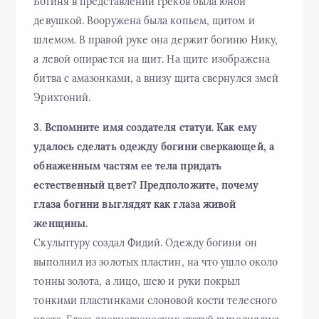
Богиня в представлении греков была юной
девушкой. Вооружена была копьем, щитом и
шлемом. В правой руке она держит богиню Нику,
а левой опирается на щит. На щите изображена
битва с амазонками, а внизу щита свернулся змей
Эрихтоний.
3. Вспомните имя создателя статуи. Как ему
удалось сделать одежду богини сверкающей, а
обнаженным частям ее тела придать
естественный цвет? Предположите, почему
глаза богини выглядят как глаза живой
женщины.
Скульптуру создал Фидий. Одежду богини он
выполнил из золотых пластин, на что ушло около
тонны золота, а лицо, шею и руки покрыл
тонкими пластинками слоновой кости телесного