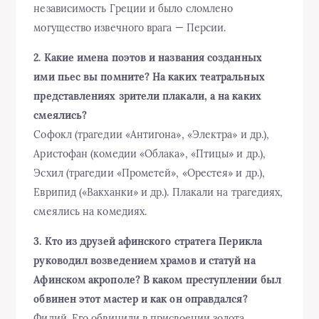
независимость Греции и было сломлено
могущество извечного врага — Персии.
2. Какие имена поэтов и названия созданных
ими пьес вы помните? На каких театральных
представлениях зрители плакали, а на каких
смеялись?
Софокл (трагедии «Антигона», «Электра» и др.),
Аристофан (комедии «Облака», «Птицы» и др.),
Эсхил (трагедии «Прометей», «Орестея» и др.),
Еврипид («Вакханки» и др.). Плакали на трагедиях,
смеялись на комедиях.
3. Кто из друзей афинского стратега Перикла
руководил возведением храмов и статуй на
Афинском акрополе? В каком преступлении был
обвинен этот мастер и как он оправдался?
Фидий. Его обвинили в присвоении золота,