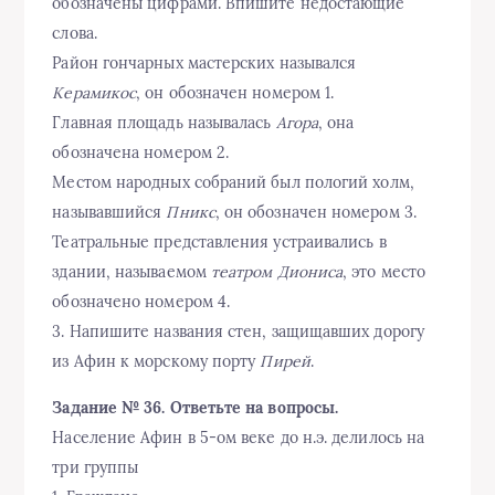
обозначены цифрами. Впишите недостающие
слова.
Район гончарных мастерских назывался
Керамикос
, он обозначен номером 1.
Главная площадь называлась
Агора
, она
обозначена номером 2.
Местом народных собраний был пологий холм,
называвшийся
Пникс
, он обозначен номером 3.
Театральные представления устраивались в
здании, называемом
театром Диониса
, это место
обозначено номером 4.
3. Напишите названия стен, защищавших дорогу
из Афин к морскому порту
Пирей
.
Задание № 36. Ответьте на вопросы.
Население Афин в 5-ом веке до н.э. делилось на
три группы