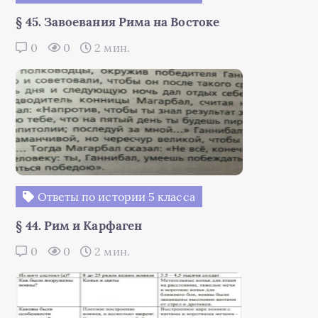
§ 45. Завоевания Рима на Востоке
0
0
2 мин.
Ответы по истории 5 класса
§ 44. Рим и Карфаген
0
0
2 мин.