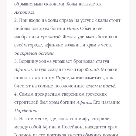
обрывистыми склонами. Холм называется
Акрополь
.
2. При входе на холм справа на уступе скалы стоит
небольшой храм богини
Ники
. Обычно её
изображали
крылатой
. Желая удержать богиню в
своём городе, афиняне воздвигли храм в честь
бескрылой богини
.
3. Вершину холма украшает бронзовая статуя
Афины
. Статую создал скульптор
Фидий
. Моряки,
подплывая к порту
Пирея
, могли заметить, как
блестят на солнце позолоченные
шлем и копьё
.
4. Самым прекрасным творением греческих
строителей был храм богини
Афины
. Его название
Парфенон
.
5. На том месте, где, согласно мифу, спорили
между собой Афина и Посейдон, находится храм.
В одном из его портиков вместо обычных колонн