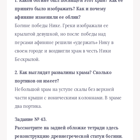
1. Какой богине был посвящен этот храм? Как ее
принято было изображать? Как и почему
афиняне изменили ее облик?
Богине победы Нике. Греки изображали ее
крылатой девушкой, но после победы над
персами афиняне решили «удержать» Нику в
своем городе и воздвигли храм в честь Ники
Бескрылой.
2. Как выглядят развалины храма? Сколько
портиков он имеет?
Небольшой храм на уступе скалы без верхней
части крыши с ионическими колоннами. В храме
два портика.
Задание № 43.
Рассмотрите на задней обложке тетради здесь
реконструкцию древнегреческой статуи богини.