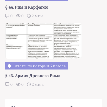
§ 44. Рим и Карфаген
0
0
2 мин.
Ответы по истории 5 класса
§ 43. Армия Древнего Рима
0
0
2 мин.