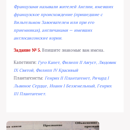
Французами называли жителей Англии, имевших
французское происхождение (пришедшие с
Вильгельмом Завоевателем или при его
приемниках), англичанами — имевших
англосаксонские корни.
Задание № 5.
Впишите знакомые вам имена.
Капетинги:
Гуго Капет, Филипп II Август, Людовик
IX Святой, Филипп IV Красивый
Плантагенеты:
Генрих II Плантагенет, Ричард I
Львиное Сердце, Иоанн I Безземельный, Генрих
III Плантагенет.