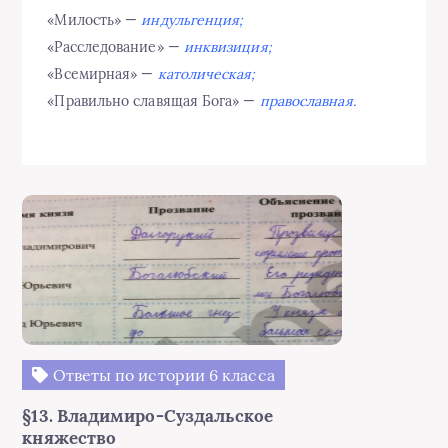
«Милость» —
индульгенция;
«Расследование» —
инквизиция;
«Всемирная» —
католическая;
«Правильно славящая Бога» —
православная.
Ответы по истории 6 класса
§13. Владимиро-Суздальское
княжество