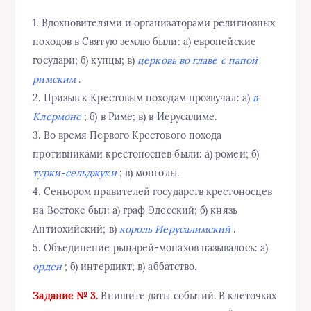
1. Вдохновителями и организаторами религиозных
походов в Святую землю были: а) европейские
государи; б) купцы; в)
церковь во главе с папой
римским
.
2. Призыв к Крестовым походам прозвучал: а)
в
Клермоне
; б) в Риме; в) в Иерусалиме.
3. Во время Первого Крестового похода
противниками крестоносцев были: а) ромеи; б)
турки-сельджуки
; в) монголы.
4. Сеньором правителей государств крестоносцев
на Востоке был: а) граф Эдесский; б) князь
Антиохийский; в)
король Иерусалимский
.
5. Объединение рыцарей-монахов называлось: а)
орден
; б) интердикт; в) аббатство.
Задание № 3.
Впишите даты событий. В клеточках