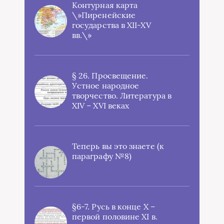
Контурная карта
\»Пиренейские
государства в XII-XV
вв.\»
§ 26. Просвещение.
Устное народное
творчество. Литература в
XIV – XVI веках
Теперь вы это знаете (к
параграфу №8)
§6-7. Русь в конце X –
первой половине XI в.