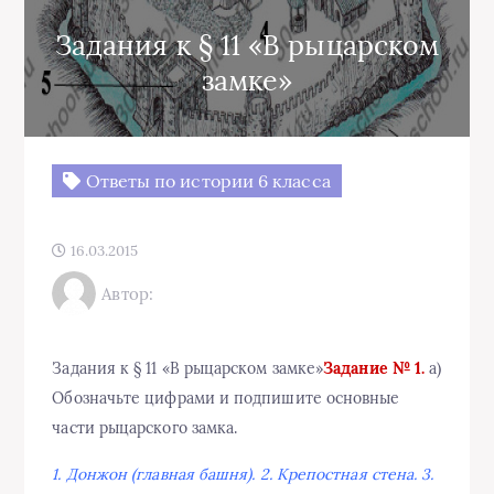
Задания к § 11 «В рыцарском
замке»
Ответы по истории 6 класса
16.03.2015
Автор:
Задания к § 11 «В рыцарском замке»
Задание № 1.
а)
Обозначьте цифрами и подпишите основные
части рыцарского замка.
1. Донжон (главная башня). 2. Крепостная стена. 3.