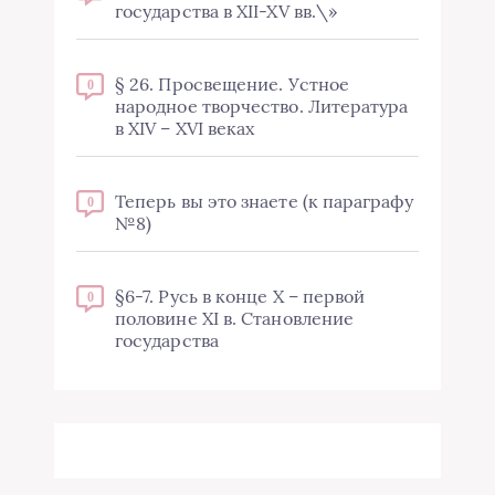
государства в XII-XV вв.\»
§ 26. Просвещение. Устное
0
народное творчество. Литература
в XIV – XVI веках
Теперь вы это знаете (к параграфу
0
№8)
§6-7. Русь в конце X – первой
0
половине XI в. Становление
государства