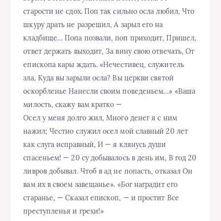
старости не сдох. Поп так сильно осла любил, Что
шкуру драть не разрешил, А зарыл его на
кладбище… Попа позвали, поп приходит, Пришел,
ответ держать выходит, За вину свою отвечать, От
епископа кары ждать. «Нечестивец, служитель
зла, Куда вы зарыли осла? Вы церкви святой
оскорбленье Нанесли своим поведеньем…» «Ваша
милость, скажу вам кратко —
Осел у меня долго жил, Много денег я с ним
нажил; Честно служил осел мой славный 20 лет
как слуга исправный, И — я клянусь души
спасеньем! — 20 су добывалось в день им, В год 20
ливров добывал. Чтоб в ад не попасть, отказал Он
вам их в своем завещанье». «Бог наградит его
старанье, — Сказал епископ, — и простит Все
преступленья и грехи!»