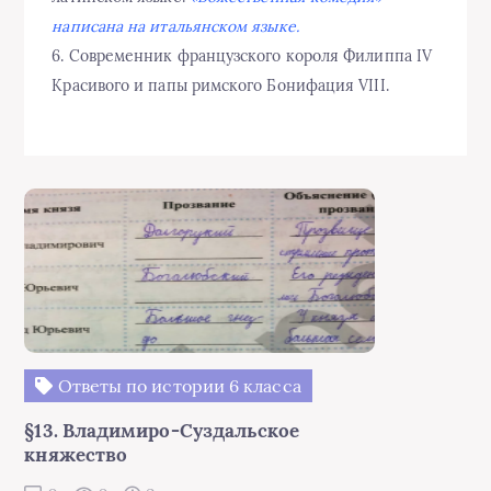
написана на итальянском языке.
6. Современник французского короля Филиппа IV
Красивого и папы римского Бонифация VIII.
Ответы по истории 6 класса
§13. Владимиро-Суздальское
княжество