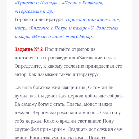
«Тристан и Изольда», «Песнь о Роланде»,
«Персеваль» и др.
Городской литературы:
горожане или крестьяне,
напр.: «Видение о Петре и пахаре» У. Лэнгленда —
пахарь, «Роман о лисе» — лис Ренар.
Задание № 2.
Прочитайте отрывок из
поэтического произведения «Завещание осла».
Определите, к какому сословию принадлежал его
автор. Как называют такую литературу?
…В селе богатом жил священник; О том лишь
думал, как бы денег Для церкви побольше собрать
Да самому богаче стать. Платья, монет нажил
немало. Зерном закрома наполнял он… Осла он у
себя держал, Какого вряд ли свет видал: Попу
слугою был примерным; Двадцать лет служил ему
верно, Богатства умножать помог, Пока от