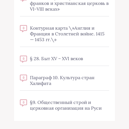
франков и христианская церковь в
VI-VIII веках»
Контурная карта \»Англия и
0
Франция в Столетней войне. 1415
— 1453 гг.\»
§ 28. Быт XV – XVI веков
0
Параграф 10. Культура стран
0
Халифата
§9. Общественный строй и
0
церковная организация на Руси