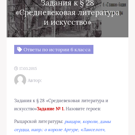
Задания к § 28
«Средневековая литература
и искусство»
Ответы по истории 6 класса
17.03.2015
Автор:
Задания к § 28 «Средневековая литература и
искусство»
Задание № 1.
Назовите героев:
Рыцарской литературы:
рыцари, короли, дамы
сердца, напр.: о короле Артуре, «Ланселот»,