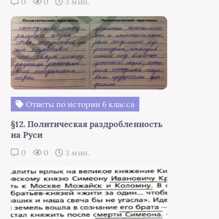
0
0
3 мин.
Ответы по истории 6 класса
§12. Политическая раздробленность
на Руси
0
0
3 мин.