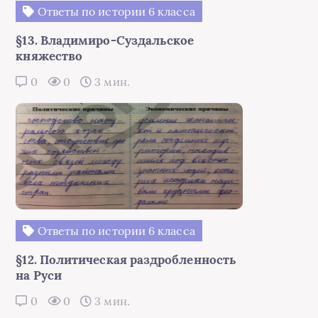
Ответы по истории 6 класса
§13. Владимиро-Суздальское
княжество
0
0
3 мин.
Ответы по истории 6 класса
§12. Политическая раздробленность
на Руси
0
0
3 мин.