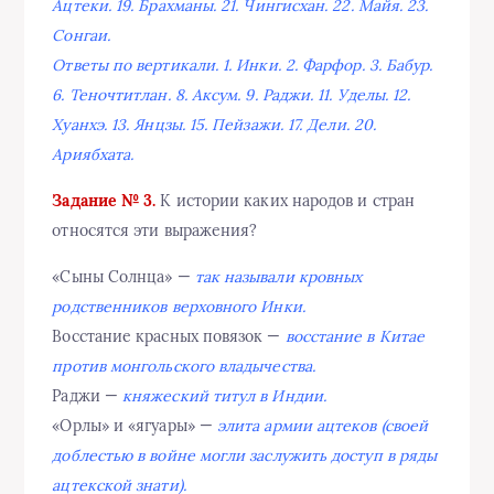
Ацтеки. 19. Брахманы. 21. Чингисхан. 22. Майя. 23.
Сонгаи.
Ответы по вертикали. 1. Инки. 2. Фарфор. 3. Бабур.
6. Теночтитлан. 8. Аксум. 9. Раджи. 11. Уделы. 12.
Хуанхэ. 13. Янцзы. 15. Пейзажи. 17. Дели. 20.
Ариябхата.
Задание № 3.
К истории каких народов и стран
относятся эти выражения?
«Сыны Солнца» —
так называли кровных
родственников верховного Инки.
Восстание красных повязок —
восстание в Китае
против монгольского владычества.
Раджи —
княжеский титул в Индии.
«Орлы» и «ягуары» —
элита армии ацтеков (своей
доблестью в войне могли заслужить доступ в ряды
ацтекской знати).