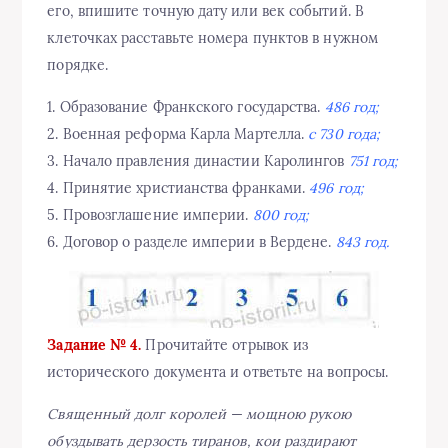
его, впишите точную дату или век событий. В
клеточках расставьте номера пунктов в нужном
порядке.
1. Образование Франкского государства.
486 год;
2. Военная реформа Карла Мартелла.
с 730 года;
3. Начало правления династии Каролингов
751 год;
4. Принятие христианства франками.
496 год;
5. Провозглашение империи.
800 год;
6. Договор о разделе империи в Вердене.
843 год.
Задание № 4.
Прочитайте отрывок из
исторического документа и ответьте на вопросы.
Священный долг королей — мощною рукою
обуздывать дерзость тиранов, кои раздирают