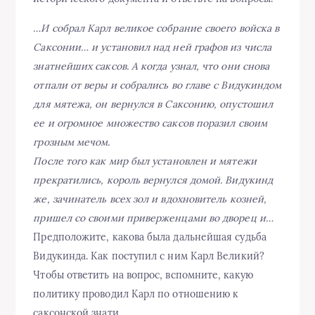
…И собрал Карл великое собрание своего войска в
Саксонии… и установил над ней графов из числа
знатнейших саксов. А когда узнал, что они снова
отпали от веры и собрались во главе с Видукиндом
для мятежа, он вернулся в Саксонию, опустошил
ее и огромное множество саксов поразил своим
грозным мечом.
После того как мир был установлен и мятежи
прекратились, король вернулся домой. Видукинд
же, зачинатель всех зол и вдохновитель козней,
пришел со своими приверженцами во дворец и…
Предположите, какова была дальнейшая судьба
Видукинда. Как поступил с ним Карл Великий?
Чтобы ответить на вопрос, вспомните, какую
политику проводил Карл по отношению к
саксонской знати.