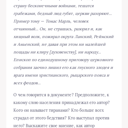
страну бесконечными войнами, тешатся
грабежами, бедный люд губят, церкви разоряют…
Пример тому — Томас Марль, человек
отчаянный… Он, не страшась, разорял и, как
хищный волк, пожирал округа Ланский, Реймский
и Амьенский, не давая при этом ни малейшей
пощады ни клиру [духовенству], ни народу…
Епископ по единодушному приговору церковного
собрания заочно лишил его как гнусного злодея и
врага имени христианского, рыцарского пояса и
всех феодов…
О чем говорится в документе? Предположите, к
какому слою населения принадлежал его автор?
Кого он называет тиранами? Кто больше всех
страдал от этого бедствия? Кто выступал против
него? Выскажите свое мнение, как автор