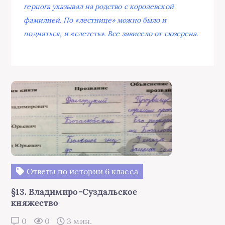
герцога указывал на родство с королевской
фамилией. По «лестнице» можно было и
подняться, и «слететь». Все зависело от сюзерена.
Ответы по истории 6 класса
§13. Владимиро-Суздальское
княжество
0
0
3 мин.