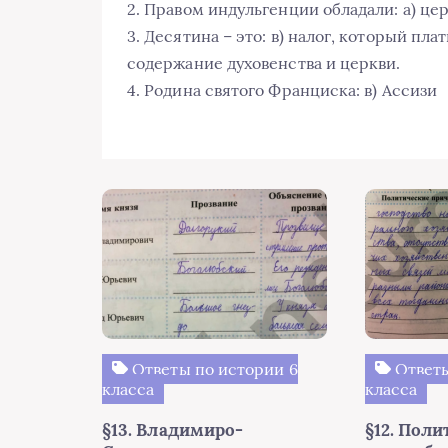
2. Правом индульгенции обладали: а) це
3. Десятина – это: в) налог, который пл
содержание духовенства и церкви.
4. Родина святого Франциска: в) Ассизи
Ответы по истории 6
Ответы
класса
класса
§13. Владимиро-
§12. Поли