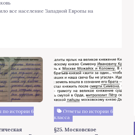
рковь
атило все население Западной Европы на
 по истории 6
Ответы по истории 6
класса
тическая
§25. Московское