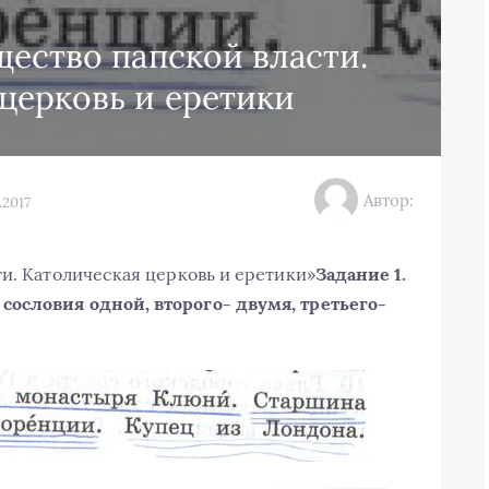
щество папской власти.
церковь и еретики
Автор:
.2017
ти. Католическая церковь и еретики»
Задание 1.
ословия одной, второго- двумя, третьего-