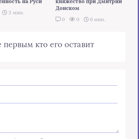
енность на Руси
княжество при Дмитрии
Донском
3 мин.
0
0
6 мин.
 первым кто его оставит