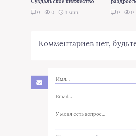
Суздальское княжество
раздробл
0
0
3 мин.
0
0
Комментариев нет, будьте