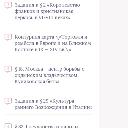
Задания к § 2 «Королевство
2
франков и христианская
церковь в VI-VIII веках»
Контурная карта \»Торговля и
0
ремёсла в Европе и на Ближнем
Востоке в IX — XIV вв.\»
§ 18. Москва – центр борьбы с
0
ордынским владычеством.
Куликовская битва
Задания к § 29 «Культура
0
раннего Возрождения в Италии»
§ 32. Государства и народы
0