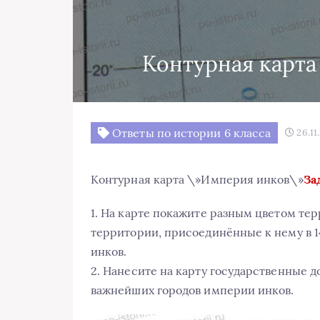
Контурная карт
Ответы по истории 6 класса
26.11
Контурная карта \»Империя инков\»
За
1. На карте покажите разным цветом терр
территории, присоединённые к нему в 1
инков.
2. Нанесите на карту государственные 
важнейших городов империи инков.