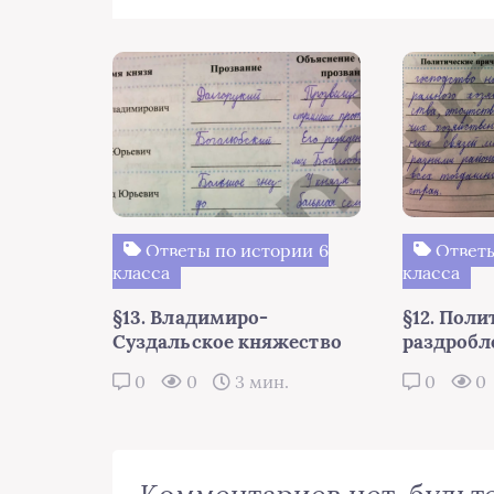
Ответы по истории 6
Ответы
класса
класса
§13. Владимиро-
§12. Поли
Суздальское княжество
раздробл
0
0
3 мин.
0
0