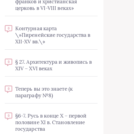
франков и христианская
церковь в VI-VIII веках»
Контурная карта
0
\»Пиренейские государства в
XII-XV вв.\»
§ 27. Архитектура и живопись в
0
XIV – XVI веках
Теперь вы это знаете (к
0
параграфу №8)
§6-7. Русь в конце X – первой
0
половине XI в. Становление
государства