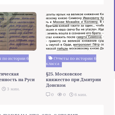
 по истории 6
Ответы по истории 6
класса
тическая
§25. Московское
енность на Руси
княжество при Дмитрии
Донском
3 мин.
0
0
6 мин.