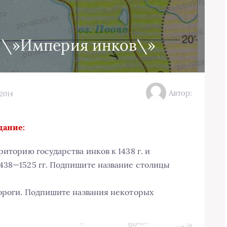
а \»Империя инков\»
Автор:
.2014
дание:
иторию государства инков к 1438 г. и
438—1525 гг. Подпишите название столицы
дороги. Подпишите названия некоторых