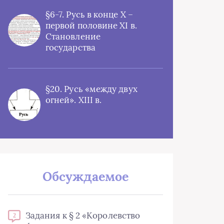
§6-7. Русь в конце X –
первой половине XI в.
Становление
государства
§20. Русь «между двух
огней». XIII в.
Обсуждаемое
Задания к § 2 «Королевство
2