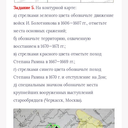
Задание 5.
На контурной карте:
а) стрелками зеленого цвета обозначьте движение
войск И. Болотникова в 1606—1607 гг., отметьте
места основных сражений;
б) обозначьте территорию, охваченную
восстанием в 1670—1671 гг.;
в) стрелками красного цвета отметьте поход
Степана Разина в 1667—1669 гг.;
г) стрелками синего цвета обозначьте поход
Степана Разина в 1670 г. и отступление на Дон;
д) специальным значком обозначьте места
крупнейших вооруженных выступлений
старообрядцев (Черкасск, Москва).