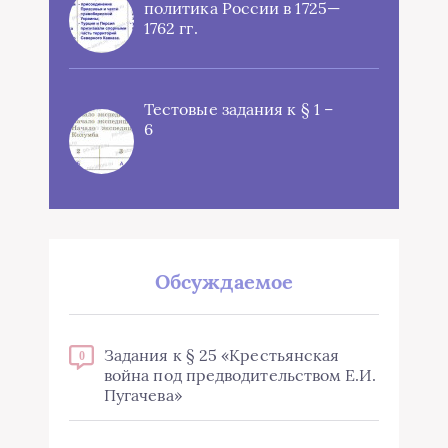
политика России в 1725—
1762 гг.
Тестовые задания к § 1 –
6
Обсуждаемое
Задания к § 25 «Крестьянская
0
война под предводительством Е.И.
Пугачева»