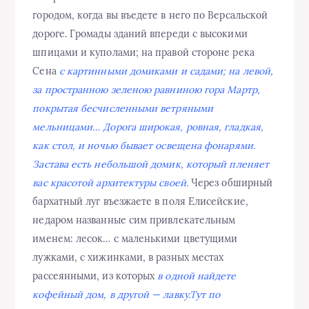
городом, когда вы въедете в него по Версальской
дороге. Громады зданий впереди с высокими
шпицами и куполами; на правой стороне река
Сена
с картинными домиками и садами; на левой,
за пространною зеленою равниною гора Мартр,
покрытая бесчисленными ветряными
мельницами… Дорога широкая, ровная, гладкая,
как стол, и ночью бывает освещена фонарями.
Застава есть небольшой домик, который пленяет
вас красотой архитектуры своей.
Через обширный
бархатный луг въезжаете в поля Елисейские,
недаром названные сим привлекательным
именем: лесок… с маленькими цветущими
лужками, с хижинками, в разных местах
рассеянными, из которых
в одной найдете
кофейный дом, в другой — лавку.Тут по