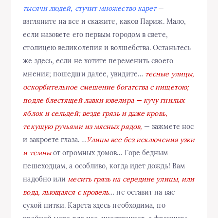
тысячи людей, стучит множество карет
—
взгляните на все и скажите, каков Париж. Мало,
если назовете его первым городом в свете,
столицею великолепия и волшебства. Останьтесь
же здесь, если не хотите переменить своего
мнения; пошедши далее, увидите…
тесные улицы,
оскорбительное смешение богатства с нищетою;
подле блестящей лавки ювелира — кучу гнилых
яблок и сельдей; везде грязь и даже кровь,
текущую ручьями из мясных рядов,
— зажмете нос
и закроете глаза. …
Улицы все без исключения узки
и темны
от огромных домов… Горе бедным
пешеходцам, а особливо, когда идет дождь! Вам
надобно или
месить грязь на середине улицы, или
вода, льющаяся с кровель
… не оставит на вас
сухой нитки. Карета здесь необходима, по