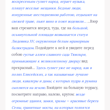
воскресеньям гуляет народ, играет музыка,
пляшут веселые мещанки. Бедные люди,
изнуренные шестидневною работою, отдыхают на
свежей траве, пьют вино и поют водевили…
…Взор
ваш стремится вперед, туда, где на
большой,
осьмиугольной площади возвышается статуя
Людовика XV, окруженная белым мраморным
балюстрадом.
Подойдите к ней и увидите перед
собою
густые аллеи славного сада Тюильри,
примыкающие к великолепному дворцу:
вид
прекрасный…
Здесь гуляет уже не народ, как в
полях Елисейских, а так называемые лучшие
люди, кавалеры и дамы, с которых пудра и румяна
сыплются на землю.
Взойдите на большую террасу,
посмотрите направо, налево, кругом:
везде
огромные здания, замки, храмы — красивые берега
Сены, гранитные мосты, на которых толпятся