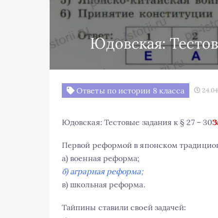
Юдовская: Тестовы
Ответы по истории 8 класса
24.04
Юдовская: Тестовые задания к § 27 – 30
З
Первой реформой в японском традицион
а) военная реформа;
б) аграрная реформа;
в) школьная реформа.
Тайпины ставили своей задачей: