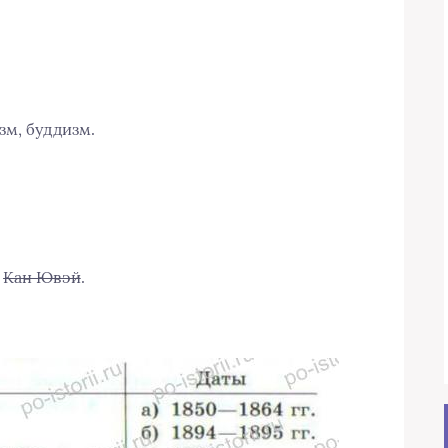
зм, буддизм.
?
,
Кан Ювэй
.