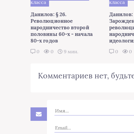
класса
класса
Данилов: § 26.
Данилов: 
Революционное
Зарожде
народничество второй
революц
половины 60-х - начала
народнич
80-х годов
идеологи
0
0
9 мин.
0
0
Комментариев нет, будьте