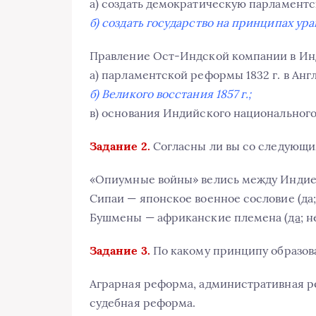
а) создать демократическую парламентс
б) создать государство на принципах ура
Правление Ост-Индской компании в Инд
а) парламентской реформы 1832 г. в Анг
б) Великого восстания 1857 г.;
в) основания Индийского национального
Задание 2.
Согласны ли вы со следующ
«Опиумные войны» велись между Индией
Сипаи — японское военное сословие (да
Бушмены — африканские племена (
да
; н
Задание 3.
По какому принципу образов
Аграрная реформа, административная р
судебная реформа.