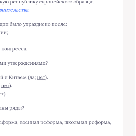
кую республику европейского образца;
внительства.
ии было упразднено после:
лии;
 конгресса.
ими утверждениями?
 и Китаем (да;
нет
).
;
нет
).
ет).
аны ряды?
еформа, военная реформа, школьная реформа,