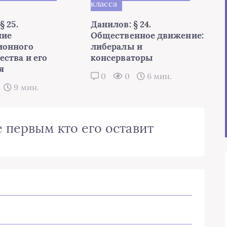
класса
§ 25.
Данилов: § 24.
ние
Общественное движение:
ионного
либералы и
ества и его
консерваторы
я
0
0
6 мин.
9 мин.
 первым кто его оставит