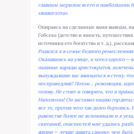
главным мерилом всего и наибольшим бл
«живоглота».
Опираясь на сделанные вами выводы, н
Гобсека (детство и юность, путешествия
источники его богатства и т. д.), расск
Родился я в семье бедного ремесленник
Оказавшись на улице, я хотел одного — в
пышные наряды аристократов, золочены
вынуждавшие вас вжиматься в стену, чт
несправедлив? Потом… революция, идеи
голову. Не стоит и говорить, что я прим
Наполеона! Он заставил нацию гордитьс
все то, против чего так долго боролись.
равенстве более не вспоминали и я уеха
скитаний, опасностей мне удалось разб
жизни — лучше давить самому, чем быть 