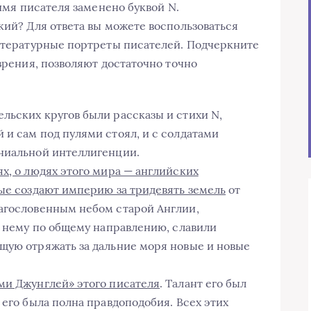
 имя писателя заменено буквой N.
кий? Для ответа вы можете воспользоваться
литературные портреты писателей. Подчеркните
 зрения, позволяют достаточно точно
льских кругов были рассказы и стихи N,
 и сам под пулями стоял, и с солдатами
ониальной интеллигенции.
х, о людях этого мира — английских
рые создают империю за тридевять земель
от
лагословенным небом старой Англии,
к нему по общему направлению, славили
щую отряжать за дальние моря новые и новые
ми Джунглей» этого писателя
. Талант его был
 его была полна правдоподобия. Всех этих