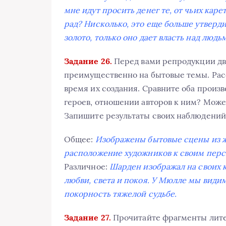
мне идут просить денег те, от чьих каре
рад? Нисколько, это еще больше утверди
золото, только оно дает власть над людь
Задание 26.
Перед вами репродукции дв
преимущественно на бытовые темы. Рас
время их создания. Сравните оба произв
героев, отношении авторов к ним? Может
Запишите результаты своих наблюдений 
Общее:
Изображены бытовые сцены из ж
расположение художников к своим перс
Различное:
Шарден изображал на своих 
любви, света и покоя. У Мюлле мы види
покорность тяжелой судьбе.
Задание 27.
Прочитайте фрагменты литер