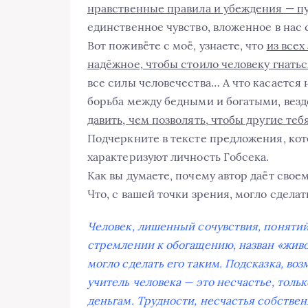
нравственные правила и убеждения — пу
единственное чувство, вложенное в на
Вот поживёте с моё, узнаете, что
из всех
надёжное, чтобы стоило человеку гнатьс
все силы человечества… А что касается н
борьба между бедными и богатыми, везд
давить, чем позволять, чтобы другие теб
Подчеркните в тексте предложения, кот
характеризуют личность Гобсека.
Как вы думаете, почему автор даёт свое
Что, с вашей точки зрения, могло сдела
Человек, лишенный сочувствия, понятий
стремлении к обогащению, назван «живо
могло сделать его таким. Подсказка, воз
учитель человека — это несчастье, толь
деньгам. Трудности, несчастья собстве