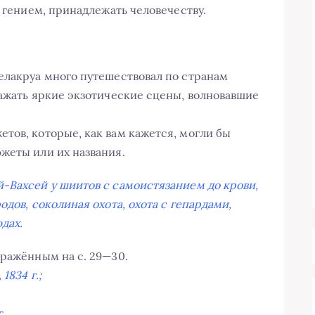
ь гением, принадлежать человечеству.
елакруа много путешествовал по странам
ражать яркие экзотические сцены, волновавшие
тов, которые, как вам кажется, могли бы
жеты или их названия.
-Вахсей у шиитов с самоистязанием до крови,
одов, соколиная охота, охота с гепардами,
дах.
бражённым на с. 29—30.
1834 г.;
..