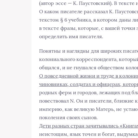
(автор эссе — К. Паустовский). В тексте
О каком писателе рассказал К. Паустовс
текстом § 6 учебника, в котором даны 
в тексте фразы, которые, с вашей точки
определить имя писателя.
Понятны и наглядны для широких писате
колониального корреспондента, который
общался, и не гнушался обществом кол
О повседневной жизни и труде в колония
чиновниках, солдатах и офицерах, кото
родных ферм и городов, лежащих под б
повествовал N. Он и писатели, близкие 
империю, как великую Матерь, не устаю
поколения своих сынов.
Дети разных стран зачитывались «Книга
неистощим, язык точен и богат, выдумка