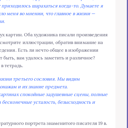
т приходилось шарахаться когда-то. Думаете я
ло меня во мнении, что главное в жизни —
ми.
ух картин. Оба художника писали произведения
смотрите иллюстрации, обратив внимание на
едения. Есть ли нечто общее в изображении
 быть, вам удалось заметить и различное?
в тетрадь.
изни третьего сословия. Мы видим
онажам и их знание предмета.
картинах спокойные задушевные сцены, полные
м бесконечные усталость, безысходность и
атурного портрета знаменитого писателя 19 в.