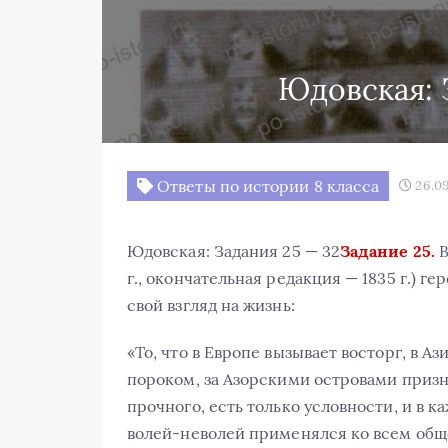
Юдовская: 
Ответы по истории 8 класса
26.09
Юдовская: Задания 25 — 32
Задание 25.
В
г., окончательная редакция — 1835 г.) г
свой взгляд на жизнь:
«То, что в Европе вызывает восторг, в Аз
пороком, за Азорскими островами призн
прочного, есть только условности, и в к
волей-неволей применялся ко всем об