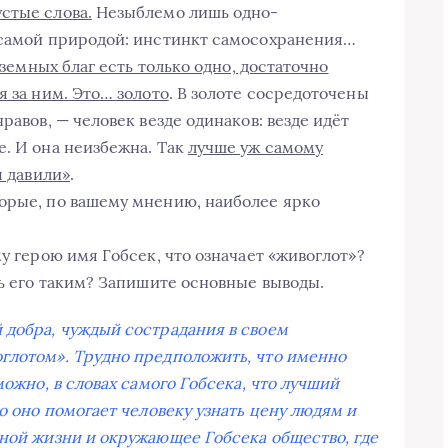
стые слова.
Незыблемо лишь одно-
с самой природой: инстинкт самосохранения…
 земных благ есть только одно, достаточно
я за ним. Это… золото
. В золоте сосредоточены
равов, — человек везде одинаков: везде идёт
е. И она неизбежна. Так
лучше уж самому
я давили»
.
орые, по вашему мнению, наиболее ярко
му герою имя Гобсек, что означает «живоглот»?
ть его таким? Запишите основные выводы.
 добра, чуждый сострадания в своем
глотом». Трудно предположить, что именно
можно, в словах самого Гобсека, что лучший
ко оно помогает человеку узнать цену людям и
нной жизни и окружающее Гобсека общество, где