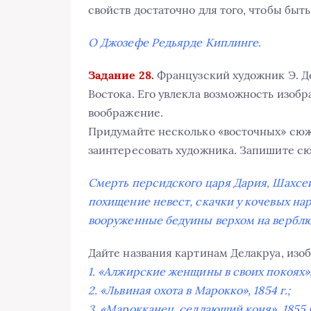
свойств достаточно для того, чтобы быт
О Джозефе Редьярде Киплинге.
Задание 28.
Французский художник Э. Д
Востока. Его увлекла возможность изоб
воображение.
Придумайте несколько «восточных» сюже
заинтересовать художника. Запишите сю
Смерть персидского царя Дария, Шахсей
похищение невест, скачки у кочевых нар
вооруженные бедуины верхом на верблю
Дайте названия картинам Делакруа, изо
1. «Алжирские женщины в своих покоях», 
2. «Львиная охота в Марокко», 1854 г.;
3. «Марокканец, седлающий коня», 1855 г