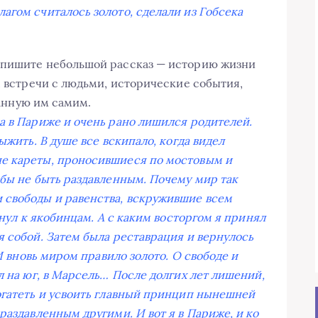
агом считалось золото, сделали из Гобсека
апишите небольшой рассказ — историю жизни
, встречи с людьми, исторические события,
азанную им самим.
а в Париже и очень рано лишился родителей.
ыжить. В душе все вскипало, когда видел
е кареты, проносившиеся по мостовым и
обы не быть раздавленным. Почему мир так
 свободы и равенства, вскружившие всем
кнул к якобинцам. А с каким восторгом я принял
я собой. Затем была реставрация и вернулось
 И вновь миром правило золото. О свободе и
л на юг, в Марсель… После долгих лет лишений,
огатеть и усвоить главный принцип нынешней
раздавленным другими. И вот я в Париже, и ко