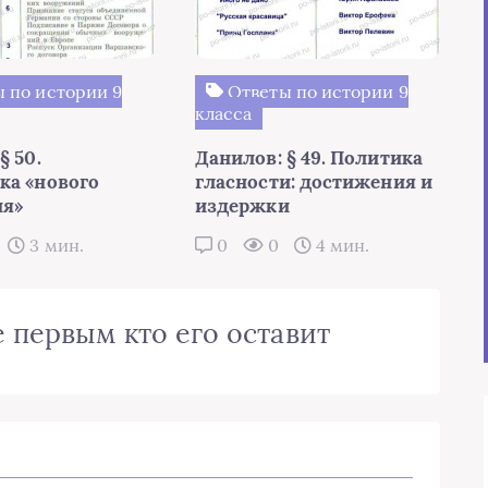
 по истории 9
Ответы по истории 9
класса
§ 50.
Данилов: § 49. Политика
ка «нового
гласности: достижения и
я»
издержки
3 мин.
0
0
4 мин.
 первым кто его оставит