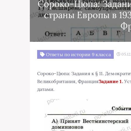
Сороко-Цюпа: Задания
страны Европы в 193
Ф
Ответы по истории 9 класса
05.12
Сороко-Цюпа: Задания к § 11. Демократи
Великобритания, Франция
Задание 1.
Уст
датами.