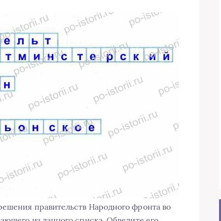
ешения правительств Народного фронта во
ающего из данного списка. Обведите его