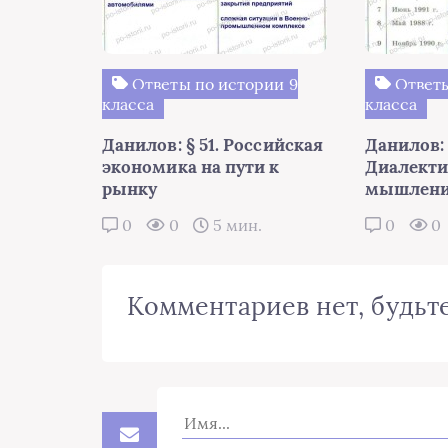
Ответы по истории 9
Ответы
класса
класса
Данилов: § 51. Российская
Данилов: 
экономика на пути к
Диалекти
рынку
мышлени
0
0
5 мин.
0
0
Комментариев нет, будьте