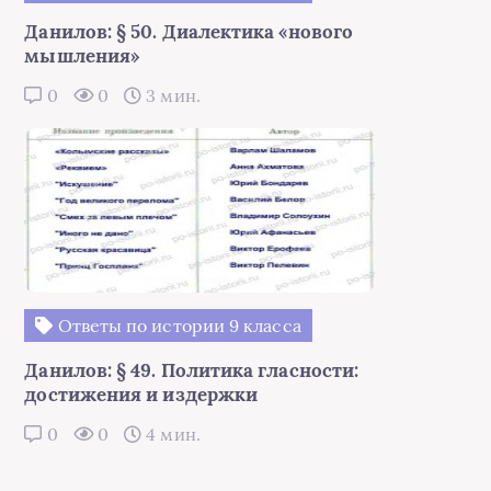
Данилов: § 50. Диалектика «нового
мышления»
0
0
3 мин.
Ответы по истории 9 класса
Данилов: § 49. Политика гласности:
достижения и издержки
0
0
4 мин.