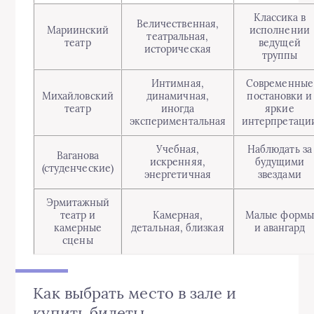
Классика в
Величественная,
Мариинский
исполнении
театральная,
театр
ведущей
историческая
труппы
Интимная,
Современные
Михайловский
динамичная,
постановки и
театр
иногда
яркие
экспериментальная
интерпретаци
Учебная,
Наблюдать за
Ваганова
искренняя,
будущими
(студенческие)
энергетичная
звездами
Эрмитажный
театр и
Камерная,
Малые формы
камерные
детальная, близкая
и авангард
сцены
Как выбрать место в зале и
купить билеты