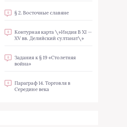
§ 2. Восточные славяне
0
Контурная карта \»Индия В XI —
0
XV вв. Делийский султанат\»
Задания к § 19 «Столетняя
0
война»
Параграф 14. Торговля в
0
Середине века