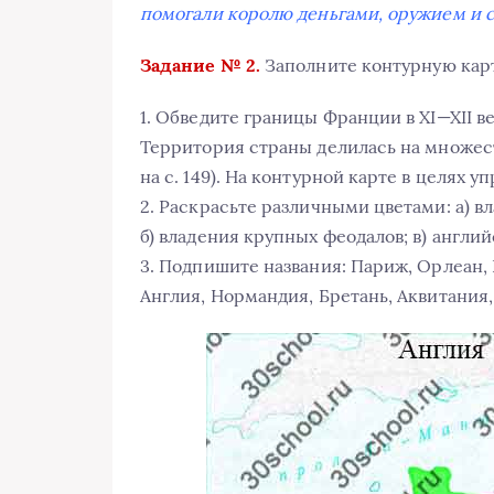
помогали королю деньгами, оружием и 
Задание № 2.
Заполните контурную карт
1. Обведите границы Франции в XI—XII ве
Территория страны делилась на множест
на с. 149). На контурной карте в целях 
2. Раскрасьте различными цветами: а) вл
б) владения крупных феодалов; в) англий
3. Подпишите названия: Париж, Орлеан, 
Англия, Нормандия, Бретань, Аквитания,