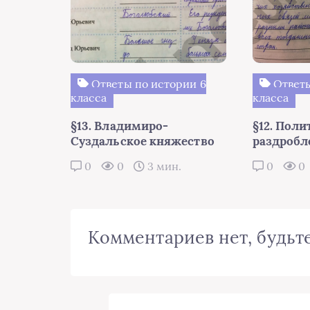
Ответы по истории 6
Ответы
класса
класса
§13. Владимиро-
§12. Поли
Суздальское княжество
раздробл
0
0
3 мин.
0
0
Комментариев нет, будьте