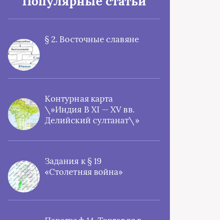
Популярные статьи
§ 2. Восточные славяне
Контурная карта
\»Индия В XI — XV вв.
Делийский султанат\»
Задания к § 19
«Столетняя война»