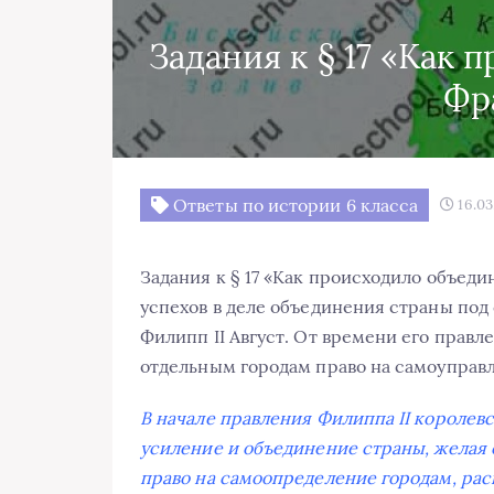
Задания к § 17 «Как
Фр
Ответы по истории 6 класса
16.03
Задания к § 17 «Как происходило объед
успехов в деле объединения страны под
Филипп II Август. От времени его правл
отдельным городам право на самоуправл
В начале правления Филиппа II королевск
усиление и объединение страны, желая 
право на самоопределение городам, рас