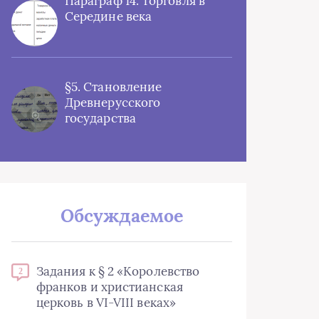
Параграф 14. Торговля в
Середине века
§5. Становление
Древнерусского
государства
Обсуждаемое
Задания к § 2 «Королевство
2
франков и христианская
церковь в VI-VIII веках»