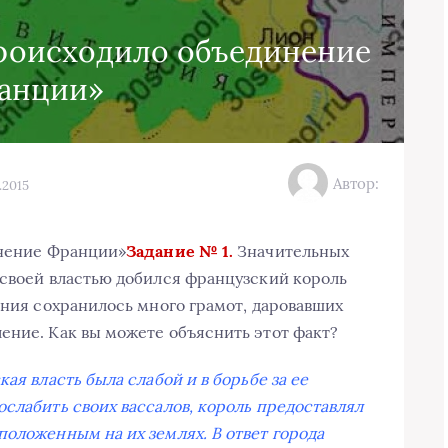
 происходило объединение
анции»
Автор:
.2015
инение Франции»
Задание № 1.
Значительных
 своей властью добился французский король
ения сохранилось много грамот, даровавших
ение. Как вы можете объяснить этот факт?
ая власть была слабой и в борьбе за ее
ослабить своих вассалов, король предоставлял
положенным на их землях. В ответ города