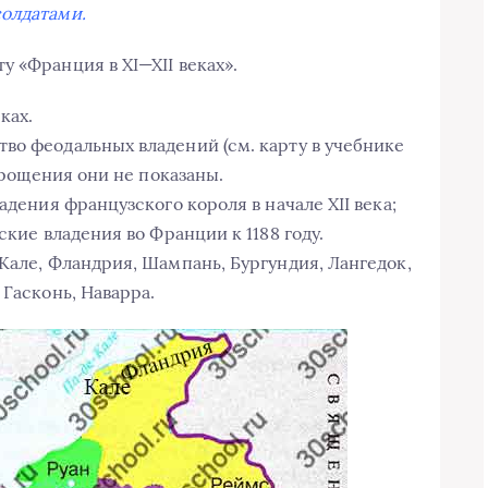
солдатами.
у «Франция в XI—XII веках».
ках.
во феодальных владений (см. карту в учебнике
упрощения они не показаны.
адения французского короля в начале XII века;
ские владения во Франции к 1188 году.
Кале, Фландрия, Шампань, Бургундия, Лангедок,
 Гасконь, Наварра.