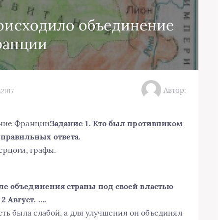
роисходило объединение
ранции
Автор:
.2017
ение Франции
Задание 1. Кто был противником
правильных ответа.
ерцоги, графы.
еле объединения страны под своей властью
 Август. ….
сть была слабой, а для улучшения он объединял