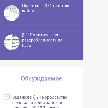
Параграф 20 Столетняя
война
§12. Политическая
раздробленность на
Руси
Обсуждаемое
Задания к § 2 «Королевство
2
франков и христианская
церковь в VI-VIII веках»