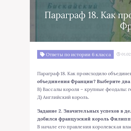
Параграф 18. Как п
Ф
Ответы по истории 6 класса
01.02
Параграф 18. Как происходило объедин
объединения Франции? Выберите два 
В) Вассалы короля – крупные феодалы: г
Д) Английский король.
Задание 2. Значительных успехов в д
добился французский король Филипп 2
В начале его правления королевская вла