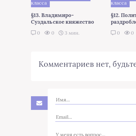
класса
класса
§13. Владимиро-
§12. Поли
Суздальское княжество
раздробл
0
0
3 мин.
0
0
Комментариев нет, будьте