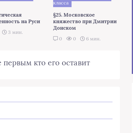
класса
тическая
§25. Московское
енность на Руси
княжество при Дмитрии
Донском
3 мин.
0
0
6 мин.
 первым кто его оставит