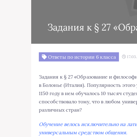
Задания к § 27 «Об
Ответы по истории 6 класса
17.03
Задания к § 27 «Образование и философ
в Болонье (Италия). Популярность этого
1150 году в нем обучалось 10 тысяч студ
способствовало тому, что в любом униве
различных стран?
Обучение велось исключительно на лати
универсальным средством общения.