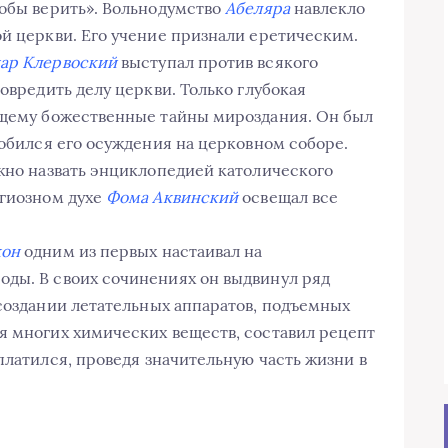
тобы верить». Вольнодумство
Абеляра
навлекло
ой церкви. Его учение признали еретическим.
ар Клервоский
выступал против всякого
повредить делу церкви. Только глубокая
ующему божественные тайны мироздания. Он был
добился его осуждения на церковном соборе.
ожно назвать энциклопедией католического
игиозном духе
Фома Аквинский
освещал все
кон
одним из первых настаивал на
оды. В своих сочинениях он выдвинул ряд
создании летательных аппаратов, подъемных
я многих химических веществ, составил рецепт
платился, проведя значительную часть жизни в