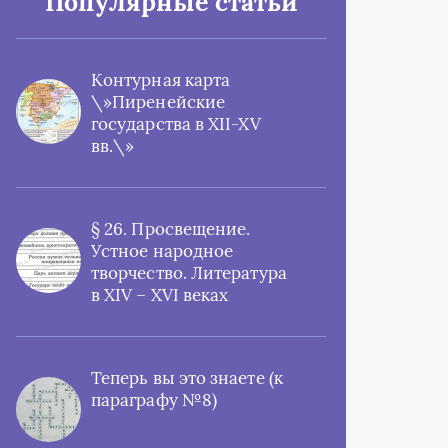
Популярные статьи
Контурная карта
\»Пиренейские
государства в XII-XV
вв.\»
§ 26. Просвещение.
Устное народное
творчество. Литература
в XIV – XVI веках
Теперь вы это знаете (к
параграфу №8)