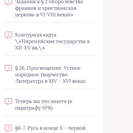
Задания к § 2 «Королевство
2
франков и христианская
церковь в VI-VIII веках»
Контурная карта
0
\»Пиренейские государства в
XII-XV вв.\»
§ 26. Просвещение. Устное
0
народное творчество.
Литература в XIV – XVI веках
Теперь вы это знаете (к
0
параграфу №8)
§6-7. Русь в конце X – первой
0