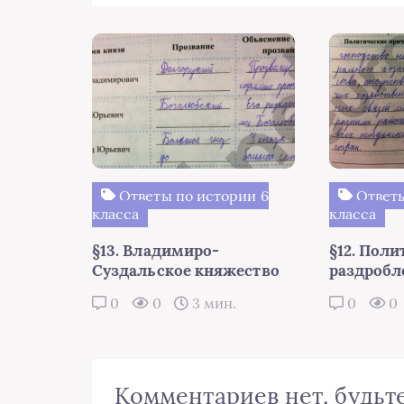
Ответы по истории 6
Ответы
класса
класса
§13. Владимиро-
§12. Поли
Суздальское княжество
раздробл
0
0
3 мин.
0
0
Комментариев нет, будьте