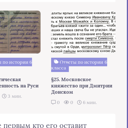
 по истории 6
Ответы по истории 6
класса
тическая
§25. Московское
енность на Руси
княжество при Дмитрии
Донском
3 мин.
0
0
6 мин.
 первым кто его оставит