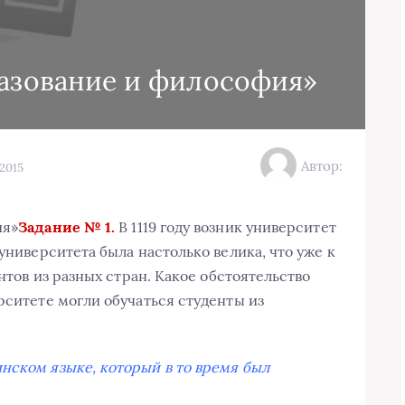
разование и философия»
Автор:
.2015
ия»
Задание № 1.
В 1119 году возник университет
 университета была настолько велика, что уже к
ентов из разных стран. Какое обстоятельство
рситете могли обучаться студенты из
нском языке, который в то время был