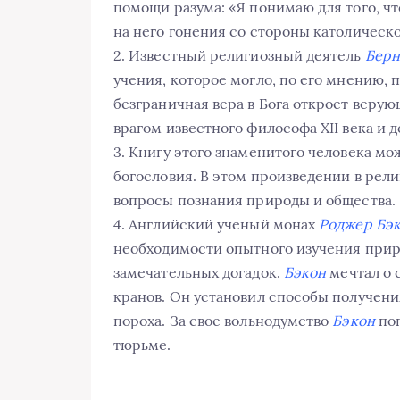
помощи разума: «Я понимаю для того, ч
на него гонения со стороны католическ
2. Известный религиозный деятель
Берн
учения, которое могло, по его мнению, 
безграничная вера в Бога откроет вер
врагом известного философа XII века и 
3. Книгу этого знаменитого человека м
богословия. В этом произведении в рел
вопросы познания природы и общества.
4. Английский ученый монах
Роджер Бэ
необходимости опытного изучения прир
замечательных догадок.
Бэкон
мечтал о 
кранов. Он установил способы получени
пороха. За свое вольнодумство
Бэкон
по
тюрьме.