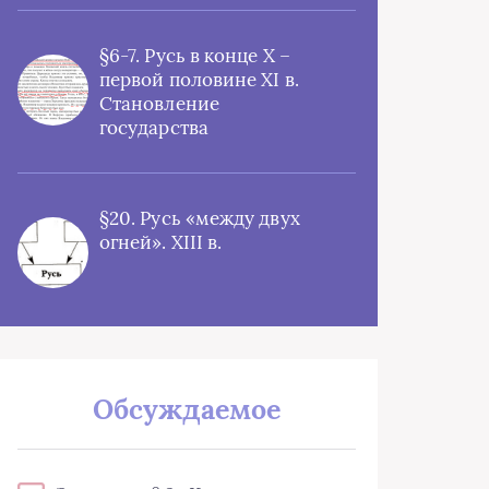
§6-7. Русь в конце X –
первой половине XI в.
Становление
государства
§20. Русь «между двух
огней». XIII в.
Обсуждаемое