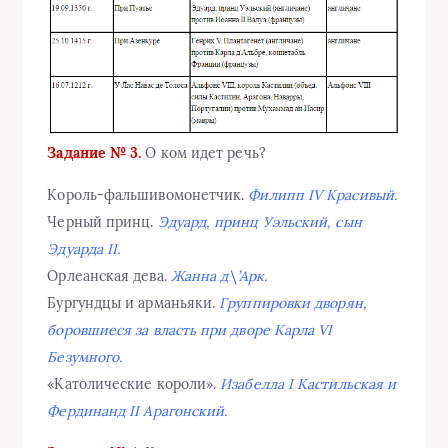
Задание № 3.
О ком идет речь?
Король-фальшивомонетчик.
Филипп IV Красивый.
Черный принц.
Эдуард, принц Уэльский, сын
Эдуарда II.
Орлеанская дева.
Жанна д\’Арк.
Бургундцы и арманьяки.
Группировки дворян,
боровшиеся за власть при дворе Карла VI
Безумного.
«Католические короли».
Изабелла I Кастильская и
Фердинанд II Арагонский.