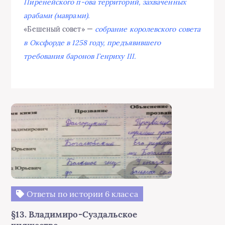
Пиренейского п-ова территорий, захваченных
арабами (маврами).
«Бешеный совет» —
собрание королевского совета
в Оксфорде в 1258 году, предъявившего
требования баронов Генриху III.
Ответы по истории 6 класса
§13. Владимиро-Суздальское