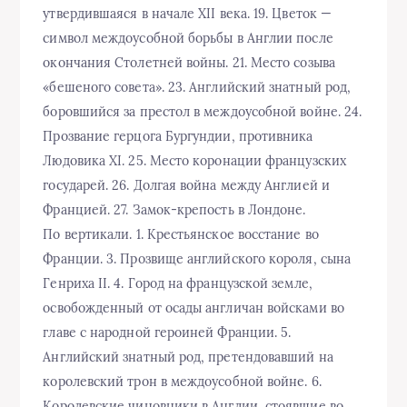
утвердившаяся в начале XII века. 19. Цветок —
символ междоусобной борьбы в Англии после
окончания Столетней войны. 21. Место созыва
«бешеного совета». 23. Английский знатный род,
боровшийся за престол в междоусобной войне. 24.
Прозвание герцога Бургундии, противника
Людовика XI. 25. Место коронации французских
государей. 26. Долгая война между Англией и
Францией. 27. Замок-крепость в Лондоне.
По вертикали. 1. Крестьянское восстание во
Франции. 3. Прозвище английского короля, сына
Генриха II. 4. Город на французской земле,
освобожденный от осады англичан войсками во
главе с народной героиней Франции. 5.
Английский знатный род, претендовавший на
королевский трон в междоусобной войне. 6.
Королевские чиновники в Англии, стоявшие во