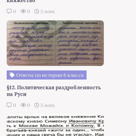
княжество
0
0
3 мин.
Ответы по истории 6 класса
§12. Политическая раздробленность
на Руси
0
0
3 мин.