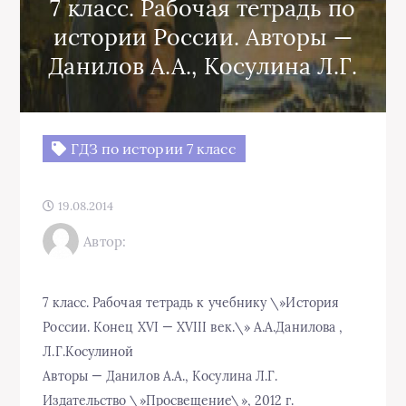
7 класс. Рабочая тетрадь по
истории России. Авторы —
Данилов А.А., Косулина Л.Г.
ГДЗ по истории 7 класс
19.08.2014
Автор:
7 класс. Рабочая тетрадь к учебнику \»История
России. Конец XVI — XVIII век.\» А.А.Данилова ,
Л.Г.Косулиной
Авторы — Данилов А.А., Косулина Л.Г.
Издательство \»Просвещение\», 2012 г.