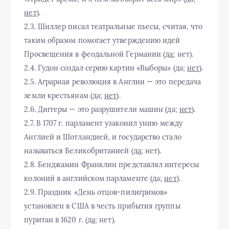
нет)
.
2.3. Шиллер писал театральные пьесы, считая, что
таким образом помогает утверждению идей
Просвещения в феодальной Германии (
да
; нет).
2.4. Гудон создал серию картин «Выборы» (да;
нет
).
2.5. Аграрная революция в Англии — это передача
земли крестьянам (да;
нет
).
2.6. Диггеры — это разрушители машин (да;
нет
).
2.7. В 1707 г. парламент узаконил унию между
Англией и Шотландией, и государство стало
называться Великобританией (
да
; нет).
2.8. Бенджамин Франклин представлял интересы
колоний в английском парламенте (да;
нет
).
2.9. Праздник «День отцов-пилигримов»
установлен в США в честь прибытия группы
пуритан в 1620 г. (
да
; нет).