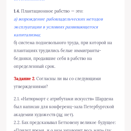
1.4.
Плантационное рабство — это:
а) возрождение рабовладельческих методов
эксплуатации в условиях развивающегося
капитализма;
б) система подневольного труда, при которой на
плантациях трудились белые иммигранты-
бедняки, продавшие себя в рабство на
определенный срок.
Задание 2.
Согласны ли вы со следующими
утверждениями?
2.1. «Натюрморт с атрибутами искусств» Шардена
был написан для конференц-зала Петербургской
академии художеств (
да
; нет).
2.2. Бах предсказывал Бетховену великое будущее:
«Придет время, и о нем заговорит весь мир» (да;