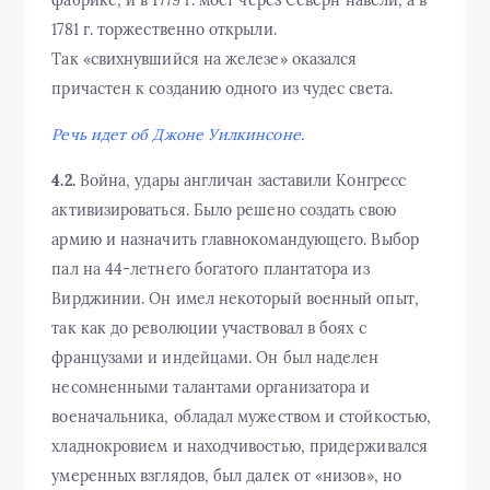
фабрике, и в 1779 г. мост через Северн навели, а в
1781 г. торжественно открыли.
Так «свихнувшийся на железе» оказался
причастен к созданию одного из чудес света.
Речь идет об Джоне Уилкинсоне.
4.2.
Война, удары англичан заставили Конгресс
активизироваться. Было решено создать свою
армию и назначить главнокомандующего. Выбор
пал на 44-летнего богатого плантатора из
Вирджинии. Он имел некоторый военный опыт,
так как до революции участвовал в боях с
французами и индейцами. Он был наделен
несомненными талантами организатора и
военачальника, обладал мужеством и стойкостью,
хладнокровием и находчивостью, придерживался
умеренных взглядов, был далек от «низов», но