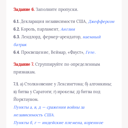
Задание 6.
Заполните пропуски.
6.1.
Декларация независимости США,
Джефферсон
6.2.
Король, парламент,
Англия
6.3
. Лендлорд, фермер-арендатор,
наемный
батрак
6.4
. Просвещение, Веймар, «Фауст»,
Гете.
Задание 7.
Сгруппируйте по определенным
признакам.
7.1.
а) Столкновение у Лексингтона; б) алгонкины;
в) битва у Саратоги; г) ирокезы; д) битва под
Йорктауном.
Пункты а, в, д — сражения войны за
независимость США.
Пункты б, г — индейские племена, коренное