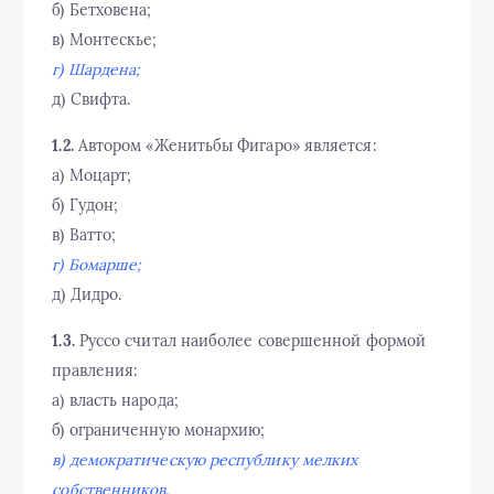
б) Бетховена;
в) Монтескье;
г) Шардена;
д) Свифта.
1.2.
Автором «Женитьбы Фигаро» является:
а) Моцарт;
б) Гудон;
в) Ватто;
г) Бомарше;
д) Дидро.
1.3.
Руссо считал наиболее совершенной формой
правления:
а) власть народа;
б) ограниченную монархию;
в) демократическую республику мелких
собственников.