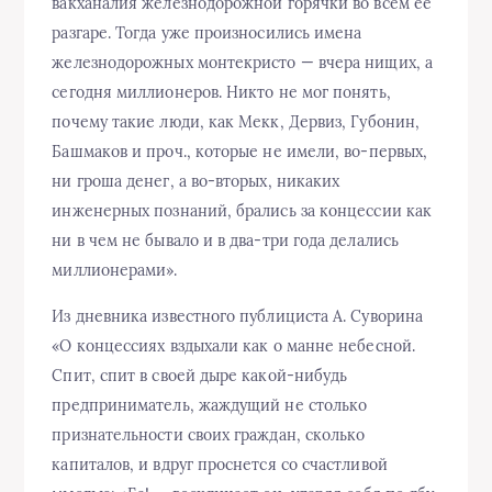
вакханалия железнодорожной горячки во всем ее
разгаре. Тогда уже произносились имена
железнодорожных монтекристо — вчера нищих, а
сегодня миллионеров. Никто не мог понять,
почему такие люди, как Мекк, Дервиз, Губонин,
Башмаков и проч., которые не имели, во-первых,
ни гроша денег, а во-вторых, никаких
инженерных познаний, брались за концессии как
ни в чем не бывало и в два-три года делались
миллионерами».
Из дневника известного публициста А. Суворина
«О концессиях вздыхали как о манне небесной.
Спит, спит в своей дыре какой-нибудь
предприниматель, жаждущий не столько
признательности своих граждан, сколько
капиталов, и вдруг проснется со счастливой