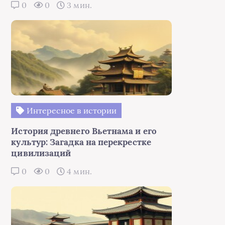
0
0
3 мин.
Интересное в истории
История древнего Вьетнама и его
культур: Загадка на перекрестке
цивилизаций
0
0
4 мин.