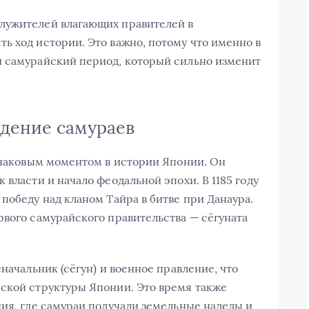
лужителей влагающих правителей в
ь ход истории. Это важно, потому что именно в
й самурайский период, который сильно изменит
дение самураев
 знаковым моментом в истории Японии. Он
 власти и начало феодальной эпохи. В 1185 году
победу над кланом Тайра в битве при Данаура.
рвого самурайского правительства — сёгуната
начальник (сёгун) и военное правление, что
ской структуры Японии. Это время также
ния, где самураи получали земельные наделы и