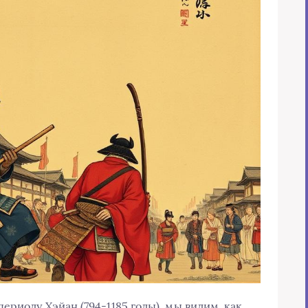
ериоду Хэйан (794-1185 годы), мы видим, как