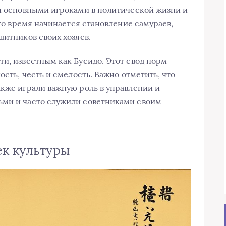
ли основными игроками в политической жизни и
это время начинается становление самураев,
щитников своих хозяев.
ти, известным как Бусидо. Этот свод норм
ость, честь и смелость. Важно отметить, что
акже играли важную роль в управлении и
ьми и часто служили советниками своим
ек культуры