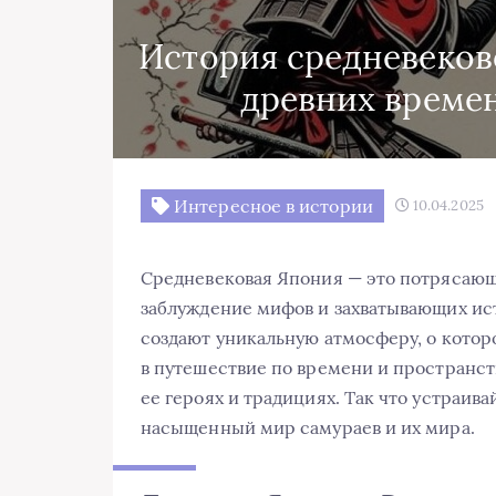
История средневеков
древних времен
Интересное в истории
10.04.2025
Средневековая Япония — это потрясающ
заблуждение мифов и захватывающих ис
создают уникальную атмосферу, о котор
в путешествие по времени и пространств
ее героях и традициях. Так что устраива
насыщенный мир самураев и их мира.