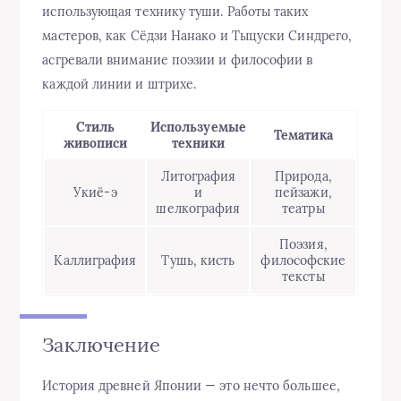
использующая технику туши. Работы таких
мастеров, как Сёдзи Нанако и Тыцуски Синдрего,
acгревали внимание поэзии и философии в
каждой линии и штрихе.
Стиль
Используемые
Тематика
живописи
техники
Литография
Природа,
Укиё-э
и
пейзажи,
шелкография
театры
Поэзия,
Каллиграфия
Тушь, кисть
философские
тексты
Заключение
История древней Японии — это нечто большее,