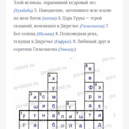
Злой великан, охранявший кедровый лес
(Хумбаба)
. 5. Наводнение, затопившее всю землю
по воле богов
(потоп)
. 6. Царь Урука — герой
сказаний, возникших в Двуречье
(Гильгамеш)
. 7.
Бог солнца
(Шамаш)
. 8. Полноводная река,
текущая в Двуречье
(Евфрат)
. 9. Любимый друг и
соратник Гильгамеша
(Энкиду)
.