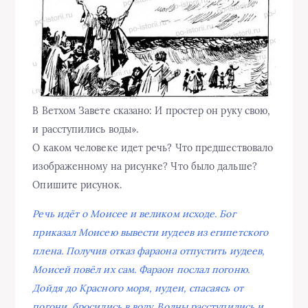
В Ветхом Завете сказано: И простер он руку свою,
и расступились воды».
О каком человеке идет речь? Что предшествовало
изображенному на рисунке? Что было дальше?
Опишите рисунок.
Речь идёт о Моисее и великом исходе. Бог
приказал Моисею вывести иудеев из египетского
плена. Получив отказ фараона отпустить иудеев,
Моисей повёл их сам. Фараон послал погоню.
Дойдя до Красного моря, иудеи, спасаясь от
погони, бросились в воду. Волны расступились и