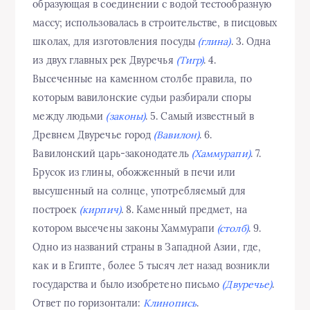
образующая в соединении с водой тестообразную
массу; использовалась в строительстве, в писцовых
школах, для изготовления посуды
(глина)
. 3. Одна
из двух главных рек Двуречья
(Тигр)
. 4.
Высеченные на каменном столбе правила, по
которым вавилонские судьи разбирали споры
между людьми
(законы)
. 5. Самый известный в
Древнем Двуречье город
(Вавилон)
. 6.
Вавилонский царь-законодатель
(Хаммурапи)
. 7.
Брусок из глины, обожженный в печи или
высушенный на солнце, употребляемый для
построек
(кирпич)
. 8. Каменный предмет, на
котором высечены законы Хаммурапи
(столб)
. 9.
Одно из названий страны в Западной Азии, где,
как и в Египте, более 5 тысяч лет назад возникли
государства и было изобретено письмо
(Двуречье)
.
Ответ по горизонтали:
Клинопись
.