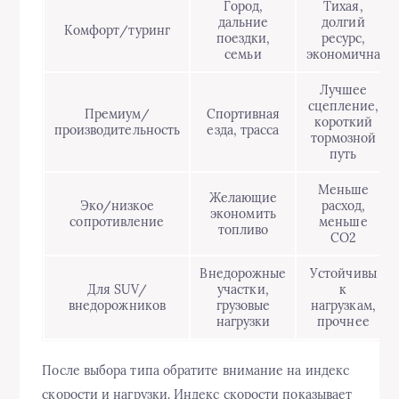
Город,
Тихая,
дальние
долгий
Комфорт/туринг
поездки,
ресурс,
семьи
экономична
Лучшее
сцепление,
Премиум/
Спортивная
короткий
производительность
езда, трасса
тормозной
путь
Меньше
Желающие
Эко/низкое
расход,
экономить
сопротивление
меньше
топливо
CO2
Внедорожные
Устойчивы
Для SUV/
участки,
к
внедорожников
грузовые
нагрузкам,
нагрузки
прочнее
После выбора типа обратите внимание на индекс
скорости и нагрузки. Индекс скорости показывает