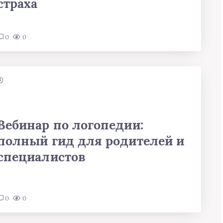
страха
0
0
Вебинар по логопедии:
полный гид для родителей и
специалистов
0
0