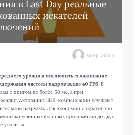
ия в Last Day реальные
кованных искателей
ключений
Автор: admin
 среднего уровня и отключить сглаживание
удержания частоты кадров выше 40 FPS.
В
рам с пингом не более 50 мс, а при
осадки. Активация HDR-компенсации улучшает
нительной нагрузки. Для экономии оперативной
менно запущенных фоновых приложений до двух
е утилиты.