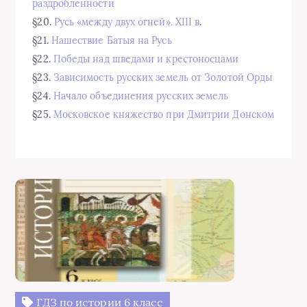
раздробленности
§20.
Русь «между двух огней». XIII в
.
§21.
Нашествие Батыя на Русь
§22.
Победы над шведами и крестоносцами
§23.
Зависимость русских земель от Золотой Орды
§24.
Начало объединения русских земель
§25.
Московское княжество при Дмитрии Донском
ГДЗ по истории 6 класс