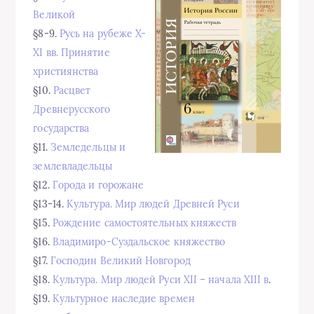
Великой
§8-9.
Русь на рубеже X-
XI вв. Принятие
християнства
§10.
Расцвет
Древнерусского
государства
§11.
Земледельцы и
землевладельцы
§12.
Города и горожане
§13-14.
Культура. Мир людей Древней Руси
§15.
Рождение самостоятельных княжеств
§16.
Владимиро-Суздальское княжество
§17.
Господин Великий Новгород
§18.
Культура. Мир людей Руси XII – начала XIII в
.
§19.
Культурное наследие времен