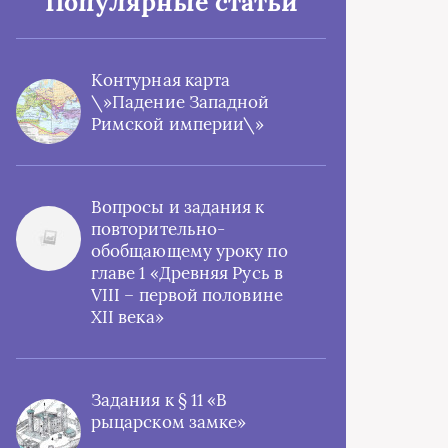
Популярные статьи
Контурная карта
\»Падение Западной
Римской империи\»
Вопросы и задания к
повторительно-
обобщающему уроку по
главе 1 «Древняя Русь в
VIII – первой половине
XII века»
Задания к § 11 «В
рыцарском замке»