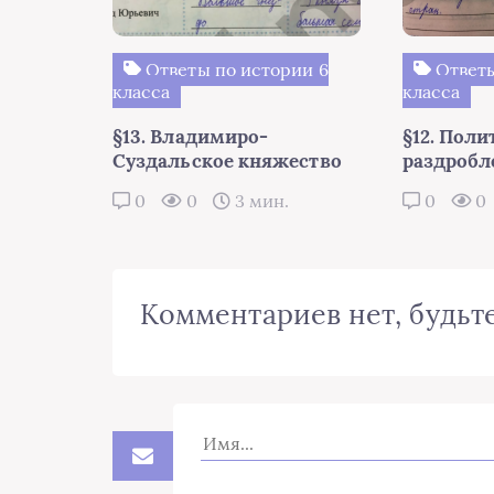
Ответы по истории 6
Ответы
класса
класса
§13. Владимиро-
§12. Поли
Суздальское княжество
раздробл
0
0
3 мин.
0
0
Комментариев нет, будьте