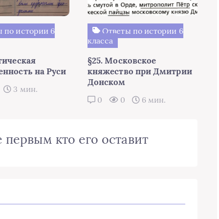
 по истории 6
Ответы по истории 6
класса
тическая
§25. Московское
енность на Руси
княжество при Дмитрии
Донском
3 мин.
0
0
6 мин.
 первым кто его оставит