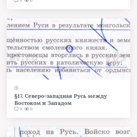
0
0
§17. Северо-западная Русь между
Востоком и Западом
0
0