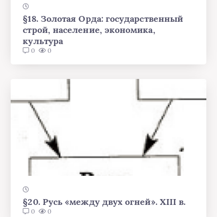
§18. Золотая Орда: государственный
строй, население, экономика,
культура
0
0
§20. Русь «между двух огней». XIII в.
0
0