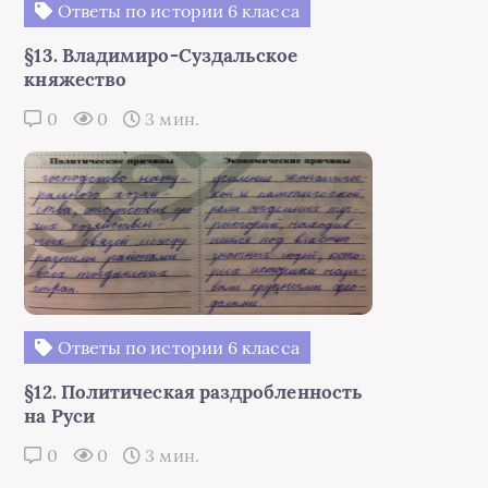
Ответы по истории 6 класса
§13. Владимиро-Суздальское
княжество
0
0
3 мин.
Ответы по истории 6 класса
§12. Политическая раздробленность
на Руси
0
0
3 мин.