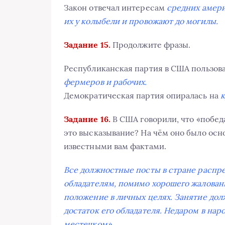
Закон отвечал интересам
средних амер
их у колыбели и провожают до могилы.
Задание 15.
Продолжите фразы.
Республиканская партия в США пользов
фермеров и рабочих.
Демократическая партия опиралась на
к
Задание 16.
В США говорили, что «победа
это высказывание? На чём оно было осн
известными вам фактами.
Все должностные посты в стране распре
обладателям, помимо хорошего жалован
положение в личных целях. Занятие до
достаток его обладателя. Недаром в на
местечком».