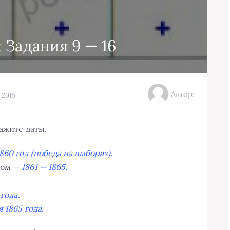
 Задания 9 — 16
Автор:
.2015
ажите даты.
860 год (победа на выборах).
гом —
1861 — 1865.
 года.
я 1865 года.