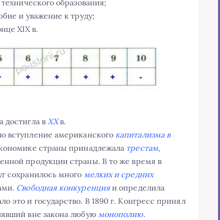
 технического образования;
бие и уважение к труду;
нце XIX в.
а достигла в
XX
в.
ло вступление американского
капитализма в
экономике страны принадлежала
трестам
,
нной продукции страны. В то же время в
уг сохранилось много
мелких и средних
ами.
Свободная конкуренция
и определила
 это и государство. В 1890 г. Конгресс принял
явший вне закона любую
монополию.