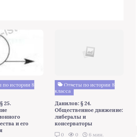
 по истории 8
Ответы по истории 8
класса
§ 25.
Данилов: § 24.
ние
Общественное движение:
ионного
либералы и
ества и его
консерваторы
я
0
0
6 мин.