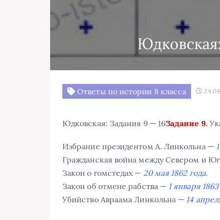
Юдковская:
Ответы по истории 8 класса
24.04
Юдковская: Задания 9 — 16
Задание 9.
Ук
Избрание президентом А. Линкольна —
1
Гражданская война между Севером и Ю
Закон о гомстедах —
20 мая 1862 года.
Закон об отмене рабства —
1 января 1863
Убийство Авраама Линкольна —
14 апрел