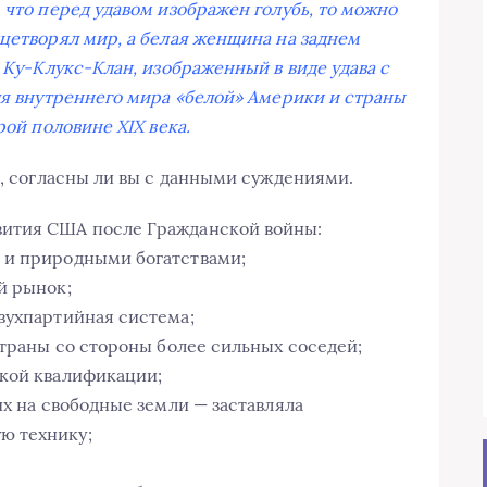
 что перед удавом изображен голубь, то можно
ицетворял мир, а белая женщина на заднем
. Ку-Клукс-Клан, изображенный в виде удава с
для внутреннего мира «белой» Америки и страны
рой половине XIX века.
е, согласны ли вы с данными суждениями.
вития США после Гражданской войны:
 и природными богатствами;
й рынок;
вухпартийная система;
страны со стороны более сильных соседей;
окой квалификации;
их на свободные земли — заставляла
ю технику;