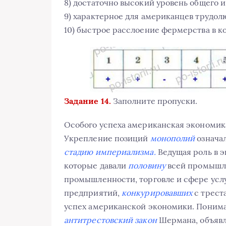
8) достаточно высокий уровень общего и
9) характерное для американцев трудолю
10) быстрое расслоение фермерства в ко
Задание 14.
Заполните пропуски.
Особого успеха американская экономик
Укрепление позиций
монополий
означа
стадию империализма.
Ведущая роль в 
которые давали
половину
всей промышле
промышленности, торговле и сфере усл
предприятий,
конкурировавших
с трест
успех американской экономики. Понимало
антитрестовский закон
Шермана, объявл