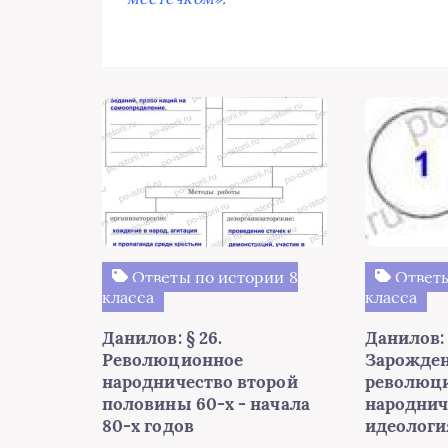
Ответы по истории 8
Ответы
класса
класса
Данилов: § 26.
Данилов: 
Революционное
Зарожде
народничество второй
революц
половины 60-х - начала
народнич
80-х годов
идеологи