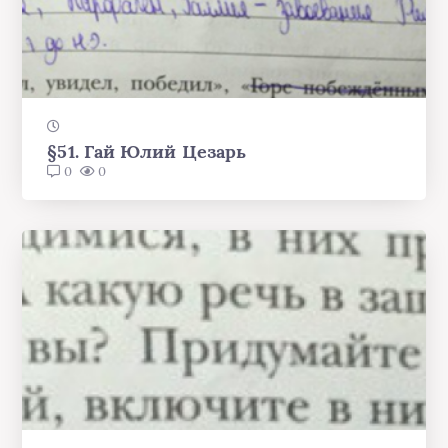
§51. Гай Юлий Цезарь
0
0