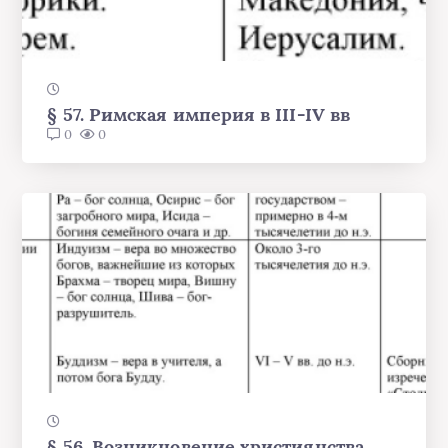
§ 57. Римская империя в III-IV вв
0
0
§ 56. Возникновение християнства