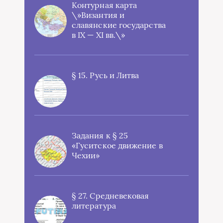
Контурная карта
\»Византия и
славянские государства
в IX — XI вв.\»
§ 15. Русь и Литва
Задания к § 25
«Гуситское движение в
Чехии»
§ 27. Средневековая
литература