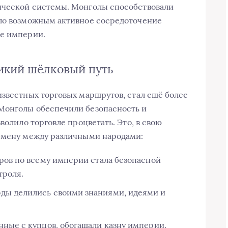
ической системы. Монголы способствовали
ало возможным активное сосредоточение
ве империи.
икий шёлковый путь
известных торговых маршрутов, стал ещё более
Монголы обеспечили безопасность и
волило торговле процветать. Это, в свою
обмену между различными народами:
ров по всему империи стала безопасной
троля.
ды делились своими знаниями, идеями и
нные с купцов, обогащали казну империи.