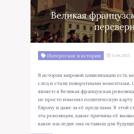
Великая французск
перевер
Интересное в истории
11.04.2025
В истории мировой цивилизации есть м
след и стали поворотными моментами. 
является Великая французская революция
не просто изменил политическую карту 
Европу и даже за её пределами. В этой 
эта революция, какие причины её вызва
какое наследие она оставила для будущи