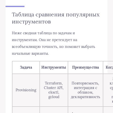
Таблица сравнения популярных
инструментов
Ниже сводная таблица по задачам и
инструментам. Она не претендует на
всеобъемлющую точность, но поможет выбрать
начальные варианты.
Задача
Инструменты
Преимущества
Ког
Terraform,
Повторяемость,
к
Cluster API,
интеграция с
с
Provisioning
eksctl,
облаком,
gcloud
декларативность