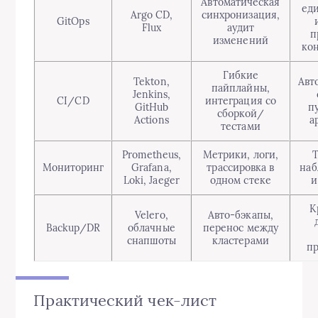
Автоматическая
ед
Argo CD,
синхронизация,
GitOps
Flux
аудит
п
изменений
ко
Гибкие
Tekton,
Авт
пайплайны,
Jenkins,
CI/CD
интеграция со
GitHub
п
сборкой/
Actions
а
тестами
Prometheus,
Метрики, логи,
Т
Мониторинг
Grafana,
трассировка в
наб
Loki, Jaeger
одном стеке
и
К
Velero,
Авто-бэкапы,
Backup/DR
облачные
перенос между
снапшоты
кластерами
п
Практический чек-лист