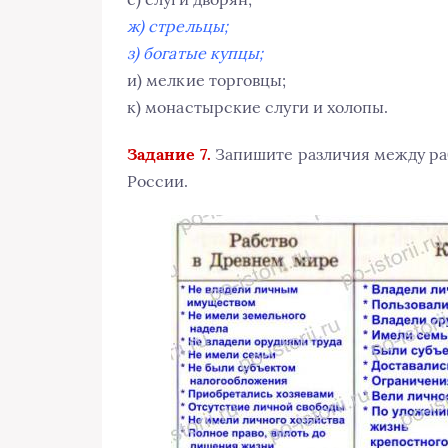
ж) стрельцы;
з) богатые купцы;
и) мелкие торговцы;
к) монастырские слуги и холопы.
Задание 7.
Запишите различия между ра
России.