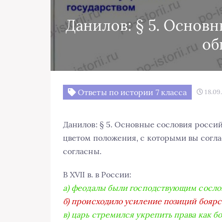
Данилов: § 5. Основ
об
Ответы по истории 7 класса
18.09
Данилов: § 5. Основные сословия росси
цветом положения, с которыми вы согл
согласны.
В XVII в. в России:
а) феодалы были господствующим сосло
б) происходило усиление позиций боярс
в) царь стремился укрепить права как бо