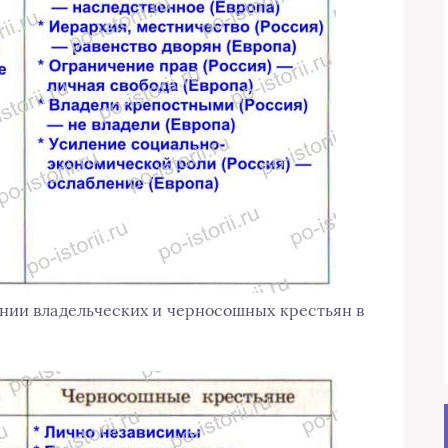
нии владельческих и черносошных крестьян в