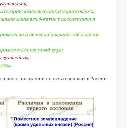
улучшилось;
категории: владельческих и черносошных;
й жизни занимали богатые ремесленники и
ривилегии и не несли повинностей в пользу
 применяться наемный труд;
 духовенства;
ство.
зличия в положении первого сословия в России