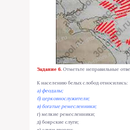
Задание 6.
Отметьте неправильные отве
К населению белых слобод относились:
а) феодалы;
б) церковнослужители;
в) богатые ремесленники;
г) мелкие ремесленники;
д) боярские слуги;
е) слуги дворян;