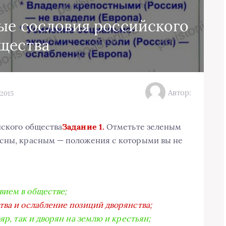
ные сословия российского
щества
Автор:
.2015
йского общества
Задание 1.
Отметьте зеленым
асны, красным — положения с которыми вы не
вием в обществе;
тва и ослабление позиций дворянства;
яр, так и дворян на землю и крестьян;