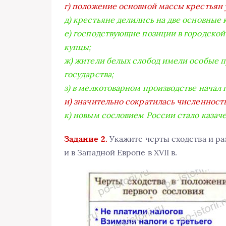
г) положение основной массы крестьян 
д) крестьяне делились на две основные 
е) господствующие позиции в городско
купцы;
ж) жители белых слобод имели особые п
государства;
з) в мелкотоварном производстве начал
и) значительно сократилась численность
к) новым сословием России стало казаче
Задание 2.
Укажите черты сходства и ра
и в Западной Европе в XVII в.