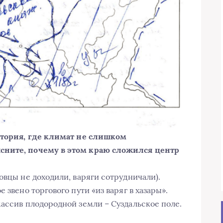
ритория, где климат не слишком
сните, почему в этом краю сложился центр
овцы не доходили, варяги сотрудничали).
 звено торгового пути «из варяг в хазары».
массив плодородной земли – Суздальское поле.