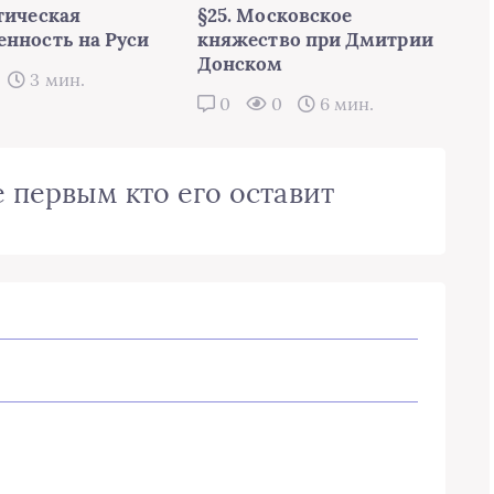
тическая
§25. Московское
енность на Руси
княжество при Дмитрии
Донском
3 мин.
0
0
6 мин.
 первым кто его оставит