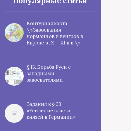
Популярные статьи
Контурная карта
\»Завоевания
норманнов и венгров в
Европе в IX — XI в.в.\»
§ 13. Борьба Руси с
западными
завоевателями
Задания к § 23
«Усиление власти
князей в Германии»