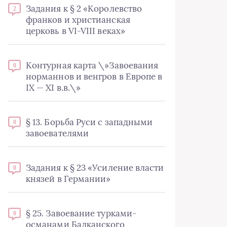
Задания к § 2 «Королевство
2
франков и христианская
церковь в VI-VIII веках»
Контурная карта \»Завоевания
0
норманнов и венгров в Европе в
IX — XI в.в.\»
§ 13. Борьба Руси с западными
0
завоевателями
Задания к § 23 «Усиление власти
0
князей в Германии»
§ 25. Завоевание турками-
0
османами Балканского