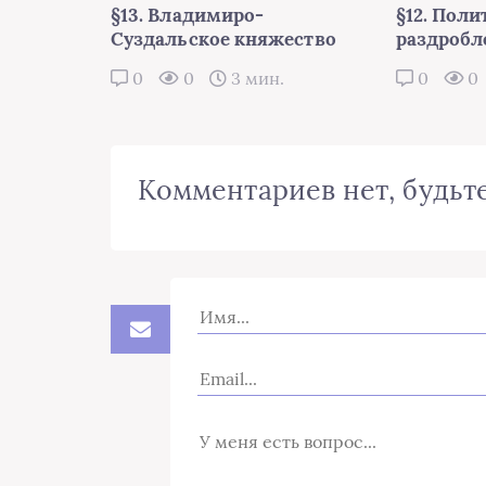
§13. Владимиро-
§12. Поли
Суздальское княжество
раздробл
0
0
3 мин.
0
0
Комментариев нет, будьте