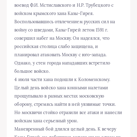
воевод Ф.И. Мстиславского и Н.Р. Трубецкого с
войском крымского хана Казы-Гирея.
Воспользовавшись отвлечением русских сил на
войну со шведами, Казы-Гирей летом 1591 г.
совершил набег на Москву. Он надеялся, что
российская столица слабо защищена, и
планировал атаковать Москву с юго-запада.
Однако, у стен города нападавших встретило
большое войско.
4 июля части хана подошли к Коломенскому.
Целый день войско хана конными налетами
прощупывало в разных местах московскую
оборону, стремясь найти в ней уязвимые точки.
Но москвичи стойко отразили все атаки и нанесли
войскам хана серьезный урон.
Маневренный бой длился целый день. К вечеру