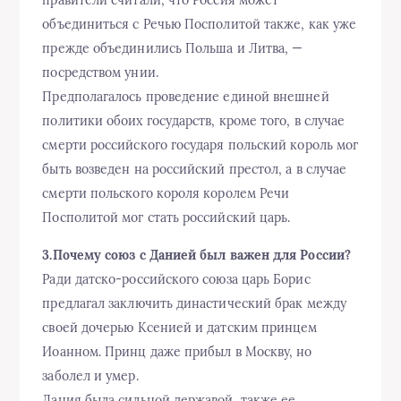
правители считали, что Россия может
объединиться с Речью Посполитой также, как уже
прежде объединились Польша и Литва, —
посредством унии.
Предполагалось проведение единой внешней
политики обоих государств, кроме того, в случае
смерти российского государя польский король мог
быть возведен на российский престол, а в случае
смерти польского короля королем Речи
Посполитой мог стать российский царь.
3.Почему союз с Данией был важен для России?
Ради датско-российского союза царь Борис
предлагал заключить династический брак между
своей дочерью Ксенией и датским принцем
Иоанном. Принц даже прибыл в Москву, но
заболел и умер.
Дания была сильной державой, также ее